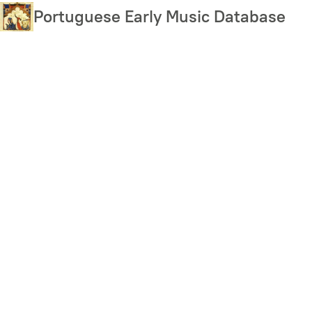
Skip
Portuguese Early Music Database
to
main
content