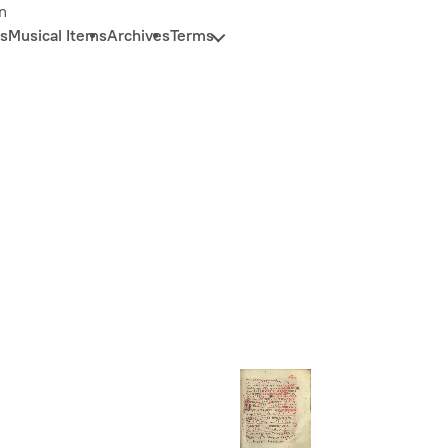
n
s
Musical Items
Archives
Terms